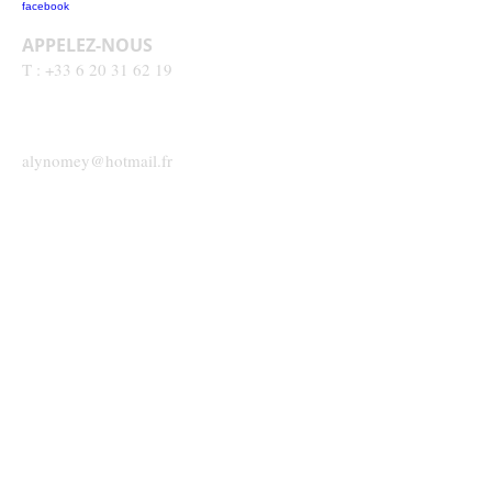
APPELEZ-NOUS
T :
+33 6 20 31 62 19
CONTACTEZ-NOUS
alynomey@hotmail.fr
INSCRIVEZ-VOUS À NOTRE
LISTE DE DIFFUSION
Rejoindre