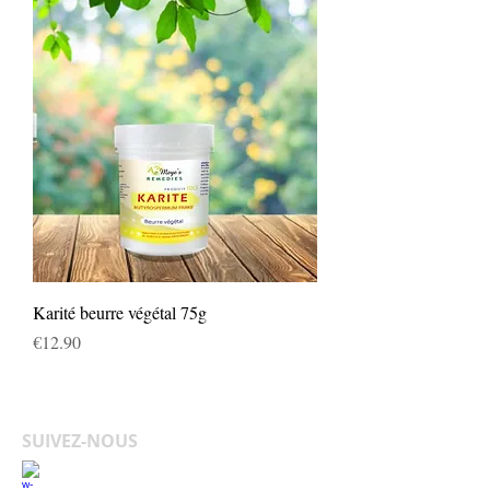
Karité beurre végétal 75g
Price
€12.90
SUIVEZ-NOUS