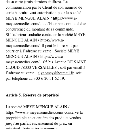
de sa carte (trois derniers chiffres). La
communication par le Client de son numéro de
carte bancaire vaut autorisation pour la société
MEYE MENGUE ALAIN /
https://www.a-
meyesremedies.com/
de débiter son compte à due
concurrence du montant de sa commande.
Si l’acheteur souhaite contacter la société MEYE
MENGUE ALAIN /
https://www.a-
meyesremedies.com/,
il peut le faire soit par
courrier à l’adresse suivante : Société MEYE
MENGUE ALAIN /
https://www.a-
meyesremedies.com/,
65 bis Avenue DE SAINT
CLOUD 78000 VERSAILLES ; soit par email à
l’adresse suivante :
alynomey@hotmail.fr
,
soit
par téléphone au
+33 6 20 31 62 19
.
Article 5. Réserve de propriété
La société MEYE MENGUE ALAIN /
https://www.a-meyesremedies.com/
conserve la
propriété pleine et entière des produits vendus
jusqu'au parfait encaissement du prix, en
principal, frais et taxes compris.