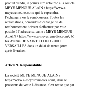
produit vendu, il pourra être retourné à la société
MEYE MENGUE ALAIN /
https://www.a-
meyesremedies.com/
qui le reprendra,
l’échangera ou le remboursera. Toutes les
réclamations, demandes d’échange ou de
remboursement doivent s’effectuer par voie
postale à l’adresse suivante : MEYE MENGUE
ALAIN /
https://www.a-meyesremedies.com/,
65
bis Avenue DE SAINT CLOUD 78000
VERSAILLES dans un délai de trente jours
après livraison.
Article 9. Responsabilité
La société MEYE MENGUE ALAIN /
https://www.a-meyesremedies.com/,
dans le
processus de vente à distance, n’est tenue que par
une obligation de moyens. Sa responsabilité ne
pourra être engagée pour un dommage résultant
de l’utilisation du réseau Internet tel que perte de
données, intrusion, virus, rupture du service, ou
autres problèmes involontaires.