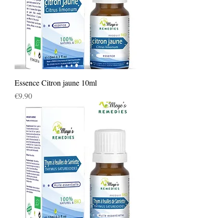
Essence Citron jaune 10ml
Price
€9.90