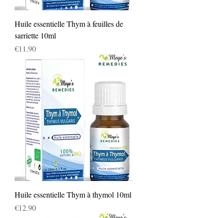
Huile essentielle Thym à feuilles de
sarriette 10ml
Price
€11.90
Huile essentielle Thym à thymol 10ml
Price
€12.90