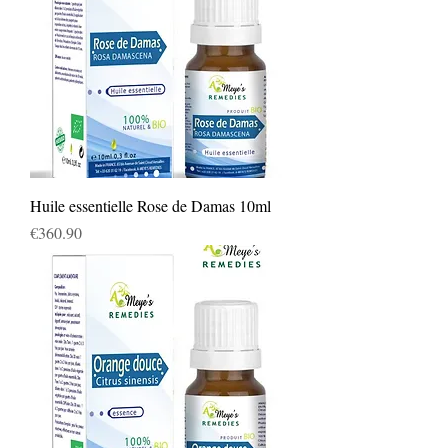
Huile essentielle Rose de Damas 10ml
Price
€360.90