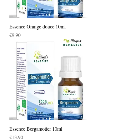
Essence Orange douce 10ml
Price
€9.90
Essence Bergamotier 10ml
Price
€13.90