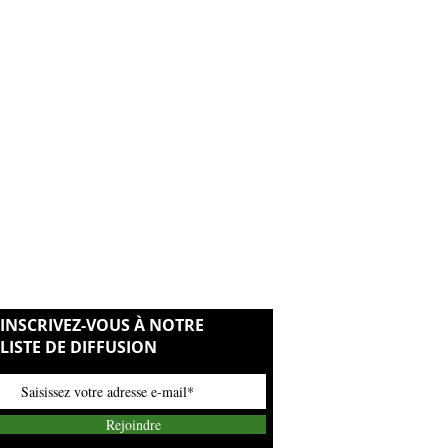
ffrance
dre 12 heures pour être certain de la
ls
es bébés
étale en question.
on en aromathérapie
l, démaquillage à l'huile
e préalablement un test d’application
pour éviter tout risque d’allergie.
 laisser agir au moins 12 heures. En
 déconseillé d’utiliser l’huile végétale en
INSCRIVEZ-VOUS À NOTRE
LISTE DE DIFFUSION
Rejoindre