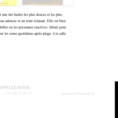
carotène)
Peau terne et en sou
risque d'allergie. Atten
vitamine E et phytostro
Massages et soins d
tolérance de l'huile vég
 une des huiles les plus douces et les plus 
Précaution d'emploi
Base pour préparati
au adoucie et un teint éclatant. Elle est bien 
Préparation au solei
bébés ou les personnes réactives. Idéale pour 
Il est conseillé de fair
cutanée au pli du coude 
r les soins quotidiens après plage, à la salle 
Appliquer une goutte et
cas d’irritations, il est
question.
APPELEZ-NOUS
CONTACTEZ-NOUS
 : +33 6 20 31 62 19
alynomey@hotmail.fr