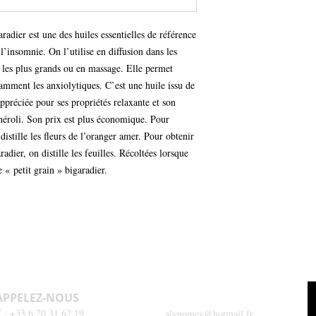
linalol
Trouble du sommeil
Famille biochimique
: 
Stress, angoisse, an
Bain
: Peu approprié
aradier est une des huiles essentielles de référence 
Garanties
:
Spasmes musculaires
Huile Essentielle Bota
 l’insomnie. On l’utilise en diffusion dans les 
Arthrite, tendinite,
Diffusion
: Utilisation 
(HEBBD)
 les plus grands ou en massage. Elle permet 
Acné, escarre, plaie
Dès 30 mois : 1 à 2 gout
Non rectifiée
mment les anxiolytiques. C’est une huile issu de 
Dès 7 ans : 1 à 4 goutte
Non déterpénée
 appréciée pour ses propriétés relaxante et son 
Dès 15 ans : 1 à 6 goutt
Non mélangée ( 1 seul l
Précautions d'emploi vo
néroli. Son prix est plus économique. Pour 
sur un support neutre.
 distille les fleurs de l’oranger amer. Pour obtenir 
Précautions d'emploi vo
radier, on distille les feuilles. Récoltées lorsque 
dans une huile végétale
e « petit grain » bigaradier. 
Avant toute application
préalablement un test da
risque d'allergie. Atten
tolérance de l'huile ess
Précaution d'emploi
Tenir hors de portée de
enceintes et allaitantes
convulsions ou d’allergie
conseillé de faire préal
APPELEZ-NOUS
CONTACTEZ-NOUS
au pli du coude pour évi
 : +33 6 20 31 62 19
alynomey@hotmail.fr