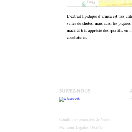
L’extrait lipidique d’arnica est très utili
suites de chutes, mais aussi les piqûres
macérât très apprécié des sportifs, en ma
courbatures. 
SUIVEZ-NOUS
T
Conditions Générales de Vente
Mentions Légales / RGPD