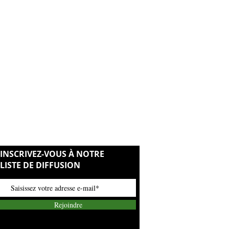
s
enceintes et allaitantes ayant une
ugeurs
ants de l'huiles végétale en question.
'antécédents d'allergies aux huiles
INSCRIVEZ-VOUS À NOTRE
LISTE DE DIFFUSION
Rejoindre