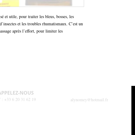
Entorses / échymose
Déconseillé aux femmes 
Coups de soleil / ro
allergie à un des compos
Ne pas utiliser en cas d
sé et utile, pour traiter les bleus, bosses, les 
végétales
 d’insectes et les troubles rhumatismaux. C’est un 
ssage après l’effort, pour limiter les 
APPELEZ-NOUS
CONTACTEZ-NOUS
 : +33 6 20 31 62 19
alynomey@hotmail.fr