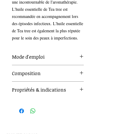
une incontournable de l'aromathérapie. 
L'huile essentielle de Tea tree est 
recommandée en accompagnement lors 
des épisodes infectieux. L'huile essentielle 
de Tea tree est également la plus réputée 
pour le soin des peaux à imperfections. 
Mode d'emploi
Voie orale
: Utilisation secondaire
Composition
Voie cutanée
: Utilisation principale
Bain
: Peu approprié
Diffusion
: Peu approprié
Tea tree (arbre à thé) - Huile
Propriétés & indications
Précautions d'emploi voie orale
: A
essentielle Bio
prendre impérativement sur un support
Antibactérien
neutre.
Anti mycosique
Huile Essentielle 100 % pure et
Précautions d'emploi voie cutanée
: A
Antiviral
biologique de Tea Tree (
Melaleuca
diluer impérativement dans une huile
alternifolia
), obtenue par distillation à la
végétale. Sur une toute petite zone comme
INDIQUEE POUR :
vapeur d'eau des feuilles.
un bouton d'acné sur le visage, il est