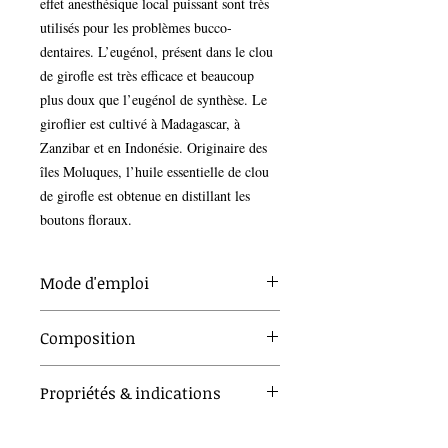
effet anesthésique local puissant sont très 
utilisés pour les problèmes bucco-
dentaires. L’eugénol, présent dans le clou 
de girofle est très efficace et beaucoup 
plus doux que l’eugénol de synthèse. Le 
giroflier est cultivé à Madagascar, à 
Zanzibar et en Indonésie. Originaire des 
îles Moluques, l’huile essentielle de clou 
de girofle est obtenue en distillant les 
boutons floraux. 
Mode d'emploi
Composition
Voie orale
: Appropriée dès 7 ans, à diluer
impérativement dans un support neutre (
miel, mie de pain, comprimés neutres)
Giroflier (Eugenia caryophyllata)
Propriétés & indications
Voie cutanée
: Utilisation principale
-
Bain
: Peu approprié
Huile essentielle Bio
Anti-infectieux
Diffusion
: Peu appropriée, ne pas utiliser